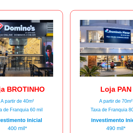
ja BROTINHO
Loja PAN
A partir de 40m²
A partir de 70m²
a de Franquia 60 mil
Taxa de Franquia 80
estimento Inicial
Investimento Ini
400 mil*
490 mil*