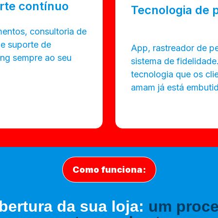
rte contínuo
Tecnologia de 
entos, consultoria de
e suporte de
App, rastreador de p
ing sempre ao seu
sistema de fidelidade
tecnologia que os cli
amam já está embutid
Como funciona:
bertura da sua loja:
um proce