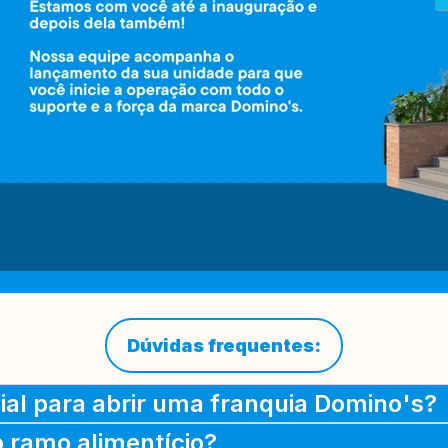
Dúvidas frequentes:
cial para abrir uma franquia Domino's?
o ramo alimentício?