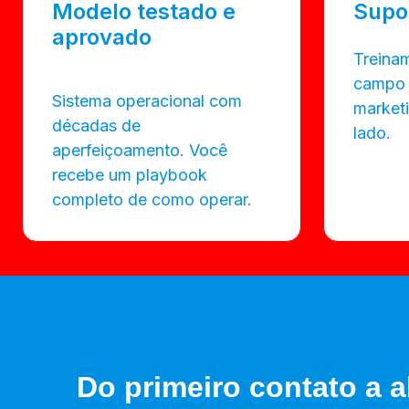
Modelo testado e
Supo
aprovado
Treinam
campo 
Sistema operacional com
market
décadas de
lado.
aperfeiçoamento. Você
recebe um playbook
completo de como operar.
Do primeiro contato a a