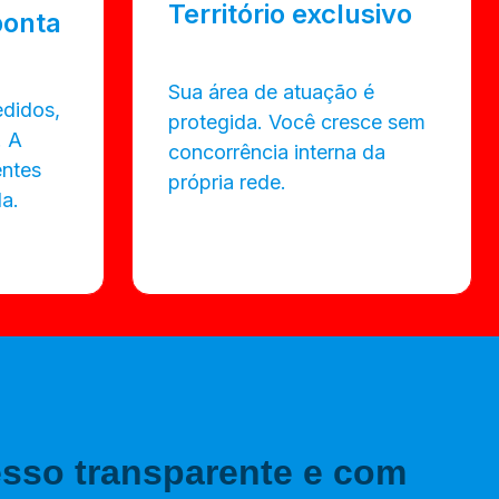
Território exclusivo
ponta
Sua área de atuação é
edidos,
protegida. Você cresce sem
. A
concorrência interna da
entes
própria rede.
a.
sso transparente e com