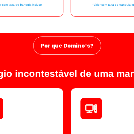
r sem taxa de franquia incluso
*Valor sem taxa de franquia i
Por que Domino's?
gio incontestável de uma mar